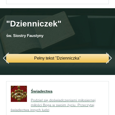
"Dzienniczek"
św. Siostry Faustyny
Pełny tekst "Dzienniczka"
Świadectwa
Podziel się doświadczeniami miłosiernej
miłości Boga w swoim życiu. Przeczytaj
świadectwa innych ludzi